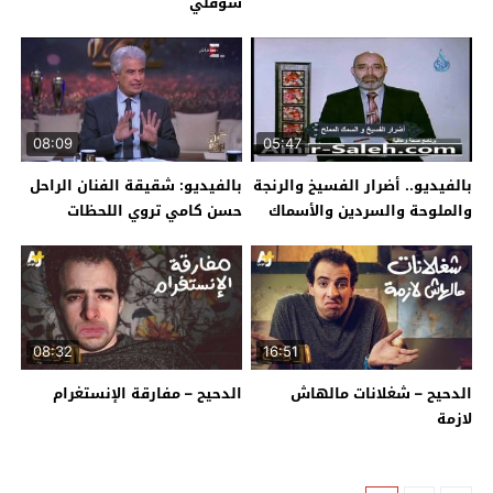
شوفلي
08:09
05:47
بالفيديو.. أضرار الفسيخ والرنجة
بالفيديو: شقيقة الفنان الراحل
والملوحة والسردين والأسماك
حسن كامي تروي اللحظات
المملحة
الأخيرة له
08:32
16:51
الدحيح – شغلانات مالهاش
الدحيح – مفارقة الإنستغرام
لازمة