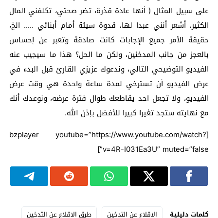
على سبيل المثال ( أنها عادة قذرة، تضر صحتي، تكلفني المال
الكثير، أشعر أنني عبدا لها، قدوة سيئة أمام أبنائي ….. الخ،
حقيقة الأمر جميع الإجابات كانت صادقة وتعبر عن إحساس
بالعجز من جانب المدخنين، ولكن ما الحل؟ هذا ما سيجيب عنه
الفيديو التوضيحي التالي، وندعوك عزيزي القارئ قبل البدء في
عرض الفيديو أن تسترخي لمدة ساعة واحدة هي وقت عرض
الفيديو، ولا تجعل احد يقاطعك طوال فترة عرضه، ونوعدك أنك
مع نهايته ستجد تغيرا كبيرا للأفضل بإذن الله.
[bzplayer youtube=”https://www.youtube.com/watch?
v=4R-I031Ea3U” muted=”false”]
كلمات دليلية
الاقلاع عن التدخين
طرق الاقلاع عن التدخين