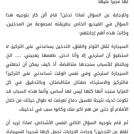
لها مجبرا عليها.
وللإجابة عن السؤال لماذا ندخن؟ قام آلن كار بتوجيه هذا
السؤال في الفيديو الخاص بطريقته لمجموعة من المدخنين،
وكانت هذه أهم إجابتهم:
السيجارة تقلل التوتر والقلق، التدخين يساعدني على التركيز، لا
استطيع أن استرخي إلا وأنا ادخن، طعمها يعجبني، ….. الخ،
وبالنظر للأسباب سنجدها متناقضة، أذ كيف يمكن أن تجعلني
السيجارة استرخي وفي نفس الوقت تساعدني على التركيز؟
فالتركيز والاسترخاء صفتان متناقضتان، وبالتدقيق في كل
المزايا سنجد أنها كلها ليس لها أساس، وأنما هذه السباب قد
تكونت لديك نتيجة لغسيل دماغ تعرضت له طوال حياتك من خلال
الأفلام أو حتى من هم اكبر منك وكانوا سبب في تدخينك.
ثم قام بتوجيه السؤال التالي لنفس الأشخاص، لماذا تريد أن
تقلع عن التدخين؟ وجاءت الإجابات تحمل كرها شديدا للسيجارة،